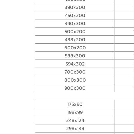
390x300
450x200
440x300
500x200
488x200
600x200
588x300
594x302
700x300
800x300
900x300
175x90
198x99
248x124
298x149