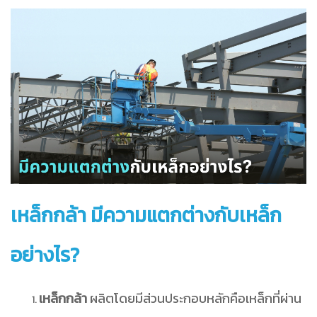
เหล็กกล้า มีความแตกต่างกับเหล็ก
อย่างไร?
เหล็กกล้า
ผลิตโดยมีส่วนประกอบหลักคือเหล็กที่ผ่าน