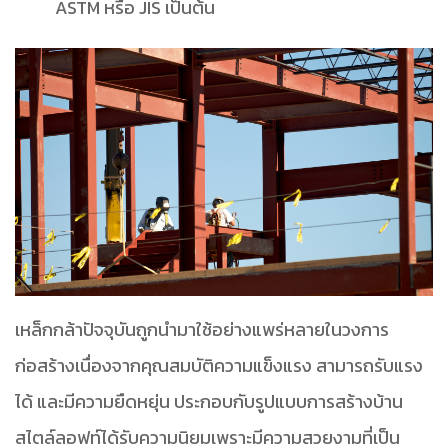
ASTM หรือ JIS เป็นต้น
เหล็กกล้าปัจจุบันถูกนำมาใช้อย่างแพร่หลายในวงการ
ก่อสร้างเนื่องจากคุณสมบัติความแข็งแรง สามารถรับแรง
ได้ และมีความยืดหยุ่น ประกอบกับรูปแบบการสร้างบ้าน
สไตล์ลอฟท์ได้รับความนิยมเพราะมีความสวยงามที่เป็น