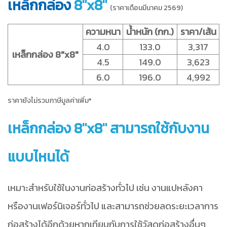
เหล็กกล่อง
8"x8"
(
ราคาเดือนมีนาคม 2569)
ความหนา
น้ำหนัก (กก.)
ราคา/เส้น
4.0
133.0
3,317
เหล็กกล่อง 8"x8"
4.5
149.0
3,623
6.0
196.0
4,992
ราคายังไม่รวมภาษีมูลค่าเพิ่ม*
เหล็กกล่อง 8"x8" สามารถใช้กับงาน
แบบไหนได้
เหมาะสำหรับใช้ในงานก่อสร้างทั่วไป เช่น งานแปหลังคา
หรืองานเฟอร์นิเจอร์ทั่วไป และสามารถช่วยลดระยะเวลาการ
ก่อสร้างได้อีกด้วยหากเทียบกับการใช้วัสดุก่อสร้างอื่นๆ