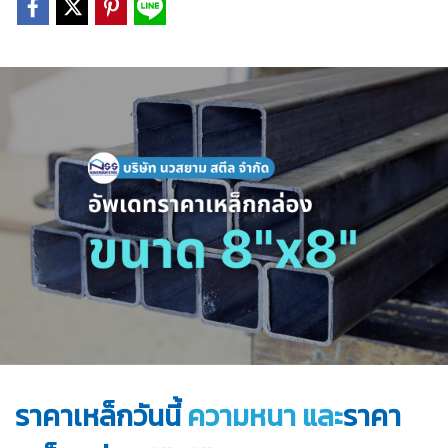
ราคาเหล็กวันนี้
ความหนา และ
ราคา