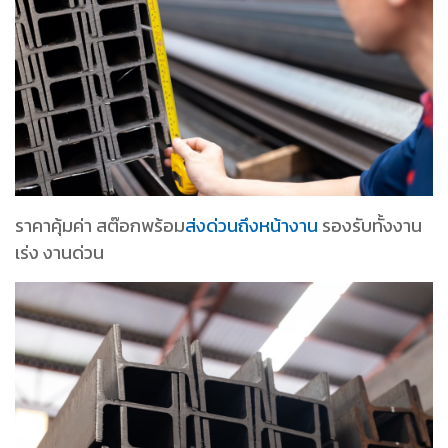
ราคาคุ้มค่า สต๊อกพร้อม
ส่งด่วนถึงหน้างาน
รองรับทั้งงาน
เร่ง งานด่วน