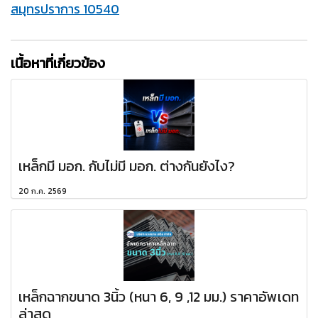
สมุทรปราการ 10540
เนื้อหาที่เกี่ยวข้อง
เหล็กมี มอก. กับไม่มี มอก. ต่างกันยังไง?
20 ก.ค. 2569
เหล็กฉากขนาด 3นิ้ว (หนา 6, 9 ,12 มม.) ราคาอัพเดท
ล่าสุด