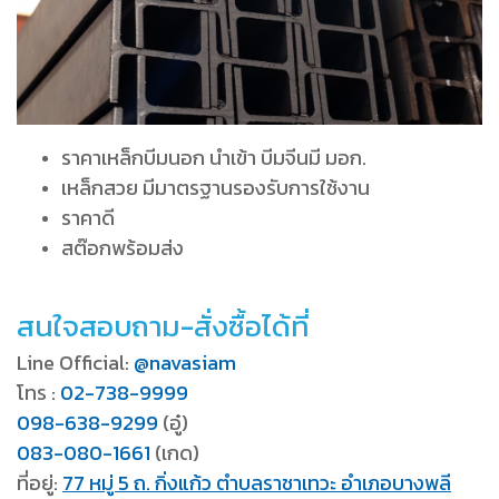
ราคาเหล็กบีมนอก นำเข้า บีมจีนมี มอก.
เหล็กสวย มีมาตรฐานรองรับการใช้งาน
ราคาดี
สต๊อกพร้อมส่ง
สนใจสอบถาม-สั่งซื้อได้ที่
Line Official:
@navasiam
โทร :
02-738-9999
098-638-9299
(อู๋)
083-080-1661
(เกด)
ที่อยู่:
77 หมู่ 5 ถ. กิ่งแก้ว ตำบลราชาเทวะ อำเภอบางพลี