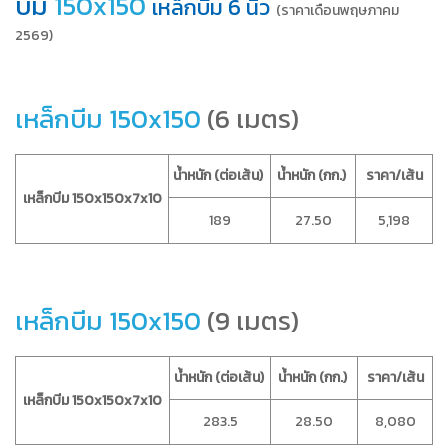
บีม
150x150
เหล็กบีม 6 นิ้ว
(ราคาเดือนพฤษภาคม
2569)
เหล็กบีม 150x150
(6 เมตร)
น้ำหนัก (ต่อเส้น)
น้ำหนัก (กก.)
ราคา/เส้น
เหล็กบีม 150x150x7x10
189
27.50
5,198
เหล็กบีม 150x150
(9 เมตร)
น้ำหนัก (ต่อเส้น)
น้ำหนัก (กก.)
ราคา/เส้น
เหล็กบีม 150x150x7x10
283.5
28.50
8,080