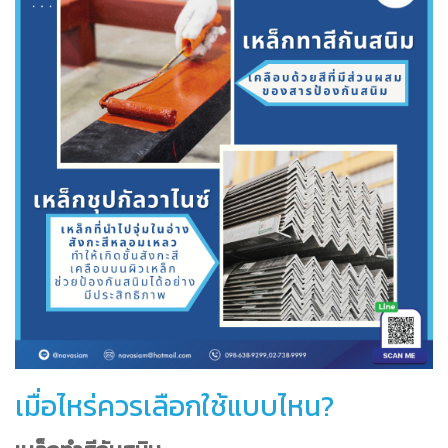
เมื่อไหร่ควรเลือกใช้แบบไหน?