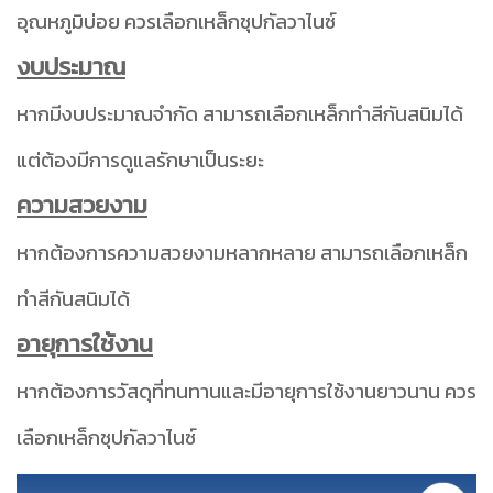
อุณหภูมิบ่อย ควรเลือกเหล็กชุปกัลวาไนซ์
งบประมาณ
หากมีงบประมาณจำกัด สามารถเลือกเหล็กทำสีกันสนิมได้
แต่ต้องมีการดูแลรักษาเป็นระยะ
ความสวยงาม
หากต้องการความสวยงามหลากหลาย สามารถเลือกเหล็ก
ทำสีกันสนิมได้
อายุการใช้งาน
หากต้องการวัสดุที่ทนทานและมีอายุการใช้งานยาวนาน ควร
เลือกเหล็กชุปกัลวาไนซ์