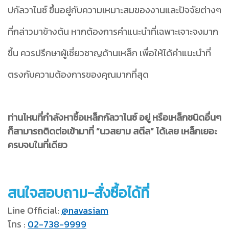
ปกัลวาไนซ์ ขึ้นอยู่กับความเหมาะสมของงานและปัจจัยต่างๆ
ที่กล่าวมาข้างต้น หากต้องการคำแนะนำที่เฉพาะเจาะจงมาก
ขึ้น ควรปรึกษาผู้เชี่ยวชาญด้านเหล็ก เพื่อให้ได้คำแนะนำที่
ตรงกับความต้องการของคุณมากที่สุด
ท่านไหนที่กำลังหาซื้อเหล็กกัลวาไนซ์ อยู่ หรือเหล็กชนิดอื่นๆ
ก็สามารถติดต่อเข้ามาที่ “นวสยาม สตีล” ได้เลย เหล็กเยอะ
ครบจบในที่เดียว
สนใจสอบถาม-สั่งซื้อได้ที่
Line Official:
@navasiam
โทร :
02-738-9999