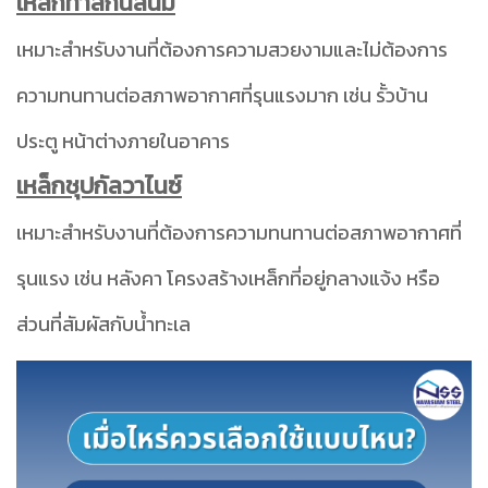
เหล็กทำสีกันสนิม
เหมาะสำหรับงานที่ต้องการความสวยงามและไม่ต้องการ
ความทนทานต่อสภาพอากาศที่รุนแรงมาก เช่น รั้วบ้าน
ประตู หน้าต่างภายในอาคาร
เหล็กชุปกัลวาไนซ์
เหมาะสำหรับงานที่ต้องการความทนทานต่อสภาพอากาศที่
รุนแรง เช่น หลังคา โครงสร้างเหล็กที่อยู่กลางแจ้ง หรือ
ส่วนที่สัมผัสกับน้ำทะเล