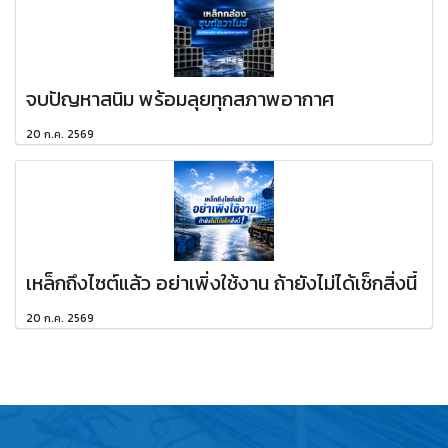
จบปัญหาสนิม พร้อมลุยทุกสภาพอากาศ
20 ก.ค. 2569
เหล็กถึงไซต์แล้ว อย่าเพิ่งใช้งาน ถ้ายังไม่ได้เช็กสิ่งนี้
20 ก.ค. 2569