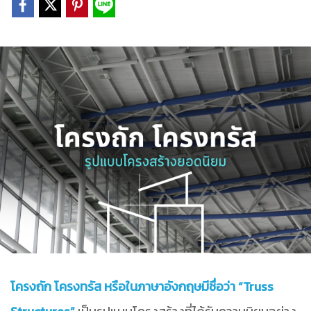
โครงถัก โครงทรัส หรือในภาษาอังกฤษมีชื่อว่า “Truss